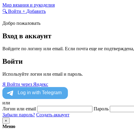
Skip
Мир вязания и рукоделия
to
🔍
Войти
+
Добавить
content
Добро пожаловать
Вход в аккаунт
Войдите по логину или email. Если почта еще не подтверждена
Войти
Используйте логин или email и пароль.
Я
Войти через Яндекс
или
Логин или email
Пароль
Забыли пароль?
Создать аккаунт
×
Меню