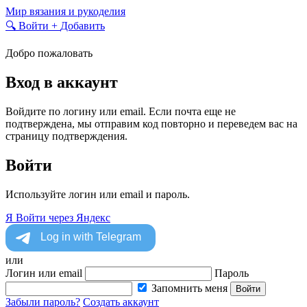
Skip
Мир вязания и рукоделия
to
🔍
Войти
+
Добавить
content
Добро пожаловать
Вход в аккаунт
Войдите по логину или email. Если почта еще не
подтверждена, мы отправим код повторно и переведем вас на
страницу подтверждения.
Войти
Используйте логин или email и пароль.
Я
Войти через Яндекс
или
Логин или email
Пароль
Запомнить меня
Войти
Забыли пароль?
Создать аккаунт