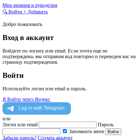
Skip
Мир вязания и рукоделия
to
🔍
Войти
+
Добавить
content
Добро пожаловать
Вход в аккаунт
Войдите по логину или email. Если почта еще не
подтверждена, мы отправим код повторно и переведем вас на
страницу подтверждения.
Войти
Используйте логин или email и пароль.
Я
Войти через Яндекс
или
Логин или email
Пароль
Запомнить меня
Войти
Забыли пароль?
Создать аккаунт