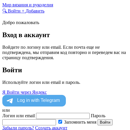
Skip
Мир вязания и рукоделия
to
🔍
Войти
+
Добавить
content
Добро пожаловать
Вход в аккаунт
Войдите по логину или email. Если почта еще не
подтверждена, мы отправим код повторно и переведем вас на
страницу подтверждения.
Войти
Используйте логин или email и пароль.
Я
Войти через Яндекс
или
Логин или email
Пароль
Запомнить меня
Войти
Забыли пароль?
Создать аккаунт