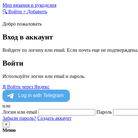
Skip
Мир вязания и рукоделия
to
🔍
Войти
+
Добавить
content
Добро пожаловать
Вход в аккаунт
Войдите по логину или email. Если почта еще не подтверждена
Войти
Используйте логин или email и пароль.
Я
Войти через Яндекс
или
Логин или email
Пароль
Забыли пароль?
Создать аккаунт
×
Меню