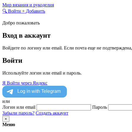
Skip
Мир вязания и рукоделия
to
🔍
Войти
+
Добавить
content
Добро пожаловать
Вход в аккаунт
Войдите по логину или email. Если почта еще не подтверждена
Войти
Используйте логин или email и пароль.
Я
Войти через Яндекс
или
Логин или email
Пароль
Забыли пароль?
Создать аккаунт
×
Меню