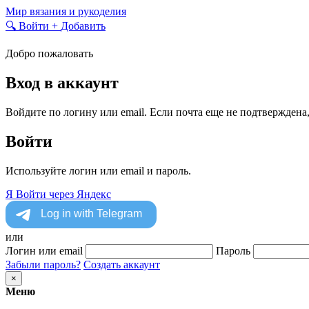
Skip
Мир вязания и рукоделия
to
🔍
Войти
+
Добавить
content
Добро пожаловать
Вход в аккаунт
Войдите по логину или email. Если почта еще не подтверждена
Войти
Используйте логин или email и пароль.
Я
Войти через Яндекс
или
Логин или email
Пароль
Забыли пароль?
Создать аккаунт
×
Меню