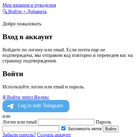
Skip
Мир вязания и рукоделия
to
🔍
Войти
+
Добавить
content
Добро пожаловать
Вход в аккаунт
Войдите по логину или email. Если почта еще не
подтверждена, мы отправим код повторно и переведем вас на
страницу подтверждения.
Войти
Используйте логин или email и пароль.
Я
Войти через Яндекс
или
Логин или email
Пароль
Запомнить меня
Войти
Забыли пароль?
Создать аккаунт