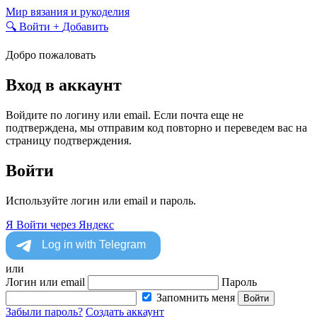
Skip
Мир вязания и рукоделия
to
🔍
Войти
+
Добавить
content
Добро пожаловать
Вход в аккаунт
Войдите по логину или email. Если почта еще не
подтверждена, мы отправим код повторно и переведем вас на
страницу подтверждения.
Войти
Используйте логин или email и пароль.
Я
Войти через Яндекс
или
Логин или email
Пароль
Запомнить меня
Войти
Забыли пароль?
Создать аккаунт