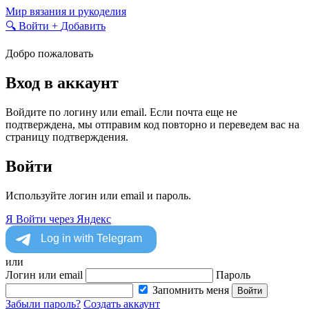
Skip
Мир вязания и рукоделия
to
🔍
Войти
+
Добавить
content
Добро пожаловать
Вход в аккаунт
Войдите по логину или email. Если почта еще не
подтверждена, мы отправим код повторно и переведем вас на
страницу подтверждения.
Войти
Используйте логин или email и пароль.
Я
Войти через Яндекс
или
Логин или email
Пароль
Запомнить меня
Войти
Забыли пароль?
Создать аккаунт