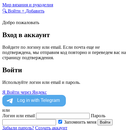
Skip
Мир вязания и рукоделия
to
🔍
Войти
+
Добавить
content
Добро пожаловать
Вход в аккаунт
Войдите по логину или email. Если почта еще не
подтверждена, мы отправим код повторно и переведем вас на
страницу подтверждения.
Войти
Используйте логин или email и пароль.
Я
Войти через Яндекс
или
Логин или email
Пароль
Запомнить меня
Войти
Забыли пароль?
Создать аккаунт