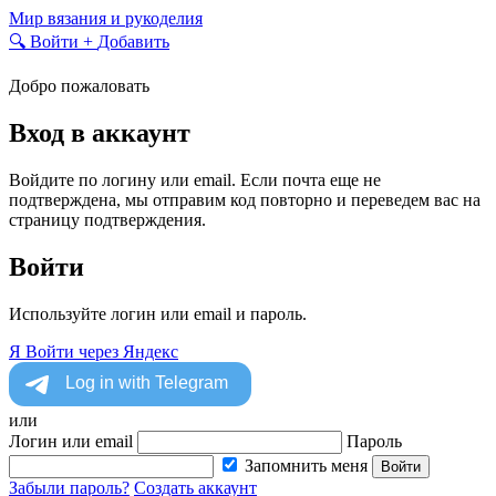
Skip
Мир вязания и рукоделия
to
🔍
Войти
+
Добавить
content
Добро пожаловать
Вход в аккаунт
Войдите по логину или email. Если почта еще не
подтверждена, мы отправим код повторно и переведем вас на
страницу подтверждения.
Войти
Используйте логин или email и пароль.
Я
Войти через Яндекс
или
Логин или email
Пароль
Запомнить меня
Войти
Забыли пароль?
Создать аккаунт