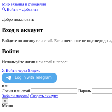
Skip
Мир вязания и рукоделия
to
🔍
Войти
+
Добавить
content
Добро пожаловать
Вход в аккаунт
Войдите по логину или email. Если почта еще не подтверждена
Войти
Используйте логин или email и пароль.
Я
Войти через Яндекс
или
Логин или email
Пароль
Забыли пароль?
Создать аккаунт
×
Меню