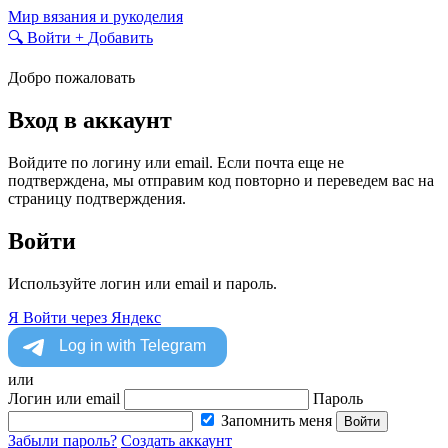
Skip
Мир вязания и рукоделия
to
🔍
Войти
+
Добавить
content
Добро пожаловать
Вход в аккаунт
Войдите по логину или email. Если почта еще не
подтверждена, мы отправим код повторно и переведем вас на
страницу подтверждения.
Войти
Используйте логин или email и пароль.
Я
Войти через Яндекс
или
Логин или email
Пароль
Запомнить меня
Войти
Забыли пароль?
Создать аккаунт