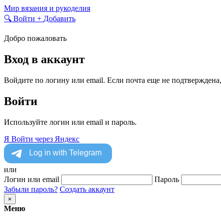
Skip
Мир вязания и рукоделия
to
🔍
Войти
+
Добавить
content
Добро пожаловать
Вход в аккаунт
Войдите по логину или email. Если почта еще не подтверждена
Войти
Используйте логин или email и пароль.
Я
Войти через Яндекс
или
Логин или email
Пароль
Забыли пароль?
Создать аккаунт
×
Меню