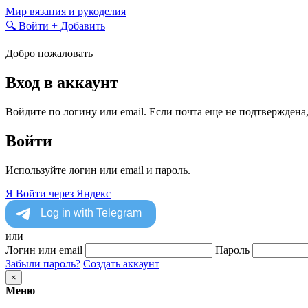
Skip
Мир вязания и рукоделия
to
🔍
Войти
+
Добавить
content
Добро пожаловать
Вход в аккаунт
Войдите по логину или email. Если почта еще не подтверждена
Войти
Используйте логин или email и пароль.
Я
Войти через Яндекс
или
Логин или email
Пароль
Забыли пароль?
Создать аккаунт
×
Меню