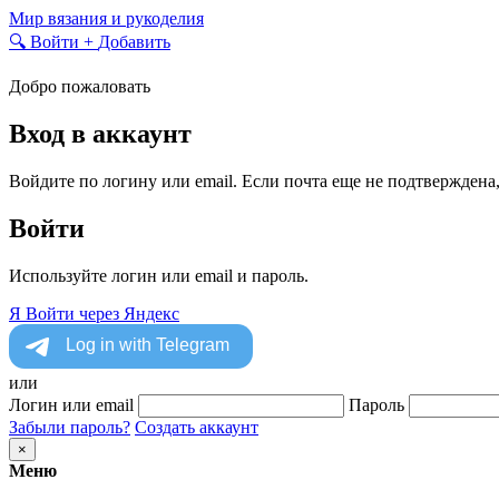
Skip
Мир вязания и рукоделия
to
🔍
Войти
+
Добавить
content
Добро пожаловать
Вход в аккаунт
Войдите по логину или email. Если почта еще не подтверждена
Войти
Используйте логин или email и пароль.
Я
Войти через Яндекс
или
Логин или email
Пароль
Забыли пароль?
Создать аккаунт
×
Меню