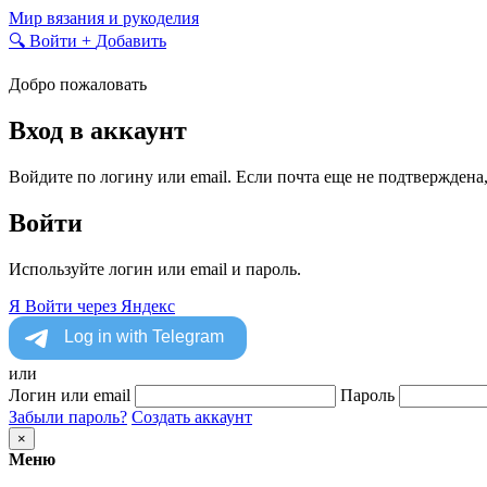
Skip
Мир вязания и рукоделия
to
🔍
Войти
+
Добавить
content
Добро пожаловать
Вход в аккаунт
Войдите по логину или email. Если почта еще не подтверждена
Войти
Используйте логин или email и пароль.
Я
Войти через Яндекс
или
Логин или email
Пароль
Забыли пароль?
Создать аккаунт
×
Меню