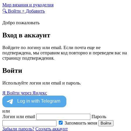
Skip
Мир вязания и рукоделия
to
🔍
Войти
+
Добавить
content
Добро пожаловать
Вход в аккаунт
Войдите по логину или email. Если почта еще не
подтверждена, мы отправим код повторно и переведем вас на
страницу подтверждения.
Войти
Используйте логин или email и пароль.
Я
Войти через Яндекс
или
Логин или email
Пароль
Запомнить меня
Войти
Забыли пароль?
Создать аккаунт