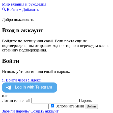
Skip
Мир вязания и рукоделия
to
🔍
Войти
+
Добавить
content
Добро пожаловать
Вход в аккаунт
Войдите по логину или email. Если почта еще не
подтверждена, мы отправим код повторно и переведем вас на
страницу подтверждения.
Войти
Используйте логин или email и пароль.
Я
Войти через Яндекс
или
Логин или email
Пароль
Запомнить меня
Войти
Забыли пароль?
Создать аккаунт