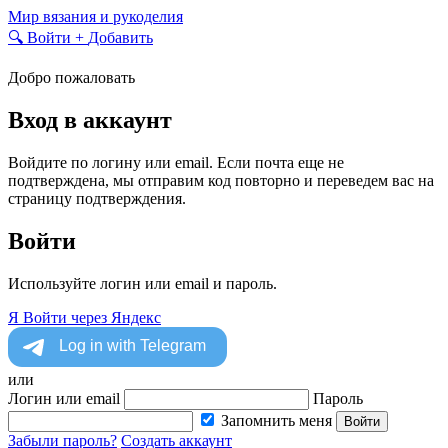
Skip
Мир вязания и рукоделия
to
🔍
Войти
+
Добавить
content
Добро пожаловать
Вход в аккаунт
Войдите по логину или email. Если почта еще не
подтверждена, мы отправим код повторно и переведем вас на
страницу подтверждения.
Войти
Используйте логин или email и пароль.
Я
Войти через Яндекс
или
Логин или email
Пароль
Запомнить меня
Войти
Забыли пароль?
Создать аккаунт