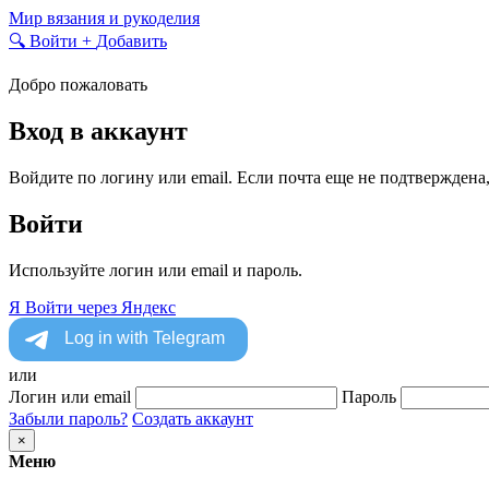
Skip
Мир вязания и рукоделия
to
🔍
Войти
+
Добавить
content
Добро пожаловать
Вход в аккаунт
Войдите по логину или email. Если почта еще не подтверждена
Войти
Используйте логин или email и пароль.
Я
Войти через Яндекс
или
Логин или email
Пароль
Забыли пароль?
Создать аккаунт
×
Меню