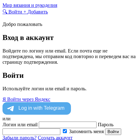
Skip
Мир вязания и рукоделия
to
🔍
Войти
+
Добавить
content
Добро пожаловать
Вход в аккаунт
Войдите по логину или email. Если почта еще не
подтверждена, мы отправим код повторно и переведем вас на
страницу подтверждения.
Войти
Используйте логин или email и пароль.
Я
Войти через Яндекс
или
Логин или email
Пароль
Запомнить меня
Войти
Забыли пароль?
Создать аккаунт