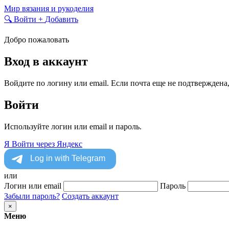
Skip
Мир вязания и рукоделия
to
🔍
Войти
+
Добавить
content
Добро пожаловать
Вход в аккаунт
Войдите по логину или email. Если почта еще не подтверждена
Войти
Используйте логин или email и пароль.
Я
Войти через Яндекс
или
Логин или email
Пароль
Забыли пароль?
Создать аккаунт
×
Меню