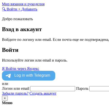
Skip
Мир вязания и рукоделия
to
🔍
Войти
+
Добавить
content
Добро пожаловать
Вход в аккаунт
Войдите по логину или email. Если почта еще не подтверждена
Войти
Используйте логин или email и пароль.
Я
Войти через Яндекс
или
Логин или email
Пароль
Забыли пароль?
Создать аккаунт
×
Меню