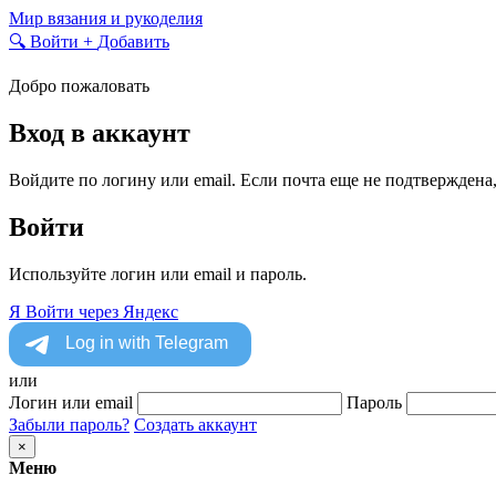
Skip
Мир вязания и рукоделия
to
🔍
Войти
+
Добавить
content
Добро пожаловать
Вход в аккаунт
Войдите по логину или email. Если почта еще не подтверждена
Войти
Используйте логин или email и пароль.
Я
Войти через Яндекс
или
Логин или email
Пароль
Забыли пароль?
Создать аккаунт
×
Меню