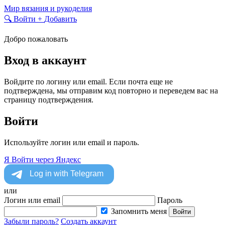
Skip
Мир вязания и рукоделия
to
🔍
Войти
+
Добавить
content
Добро пожаловать
Вход в аккаунт
Войдите по логину или email. Если почта еще не
подтверждена, мы отправим код повторно и переведем вас на
страницу подтверждения.
Войти
Используйте логин или email и пароль.
Я
Войти через Яндекс
или
Логин или email
Пароль
Запомнить меня
Войти
Забыли пароль?
Создать аккаунт