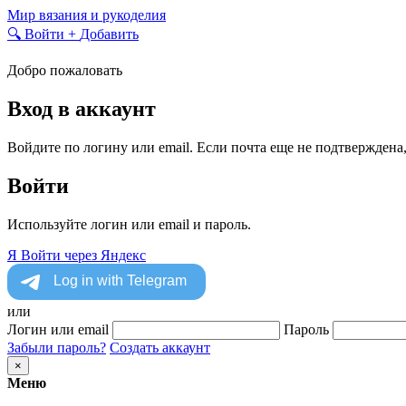
Skip
Мир вязания и рукоделия
to
🔍
Войти
+
Добавить
content
Добро пожаловать
Вход в аккаунт
Войдите по логину или email. Если почта еще не подтверждена
Войти
Используйте логин или email и пароль.
Я
Войти через Яндекс
или
Логин или email
Пароль
Забыли пароль?
Создать аккаунт
×
Меню