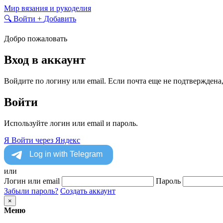
Skip
Мир вязания и рукоделия
to
🔍
Войти
+
Добавить
content
Добро пожаловать
Вход в аккаунт
Войдите по логину или email. Если почта еще не подтверждена
Войти
Используйте логин или email и пароль.
Я
Войти через Яндекс
или
Логин или email
Пароль
Забыли пароль?
Создать аккаунт
×
Меню