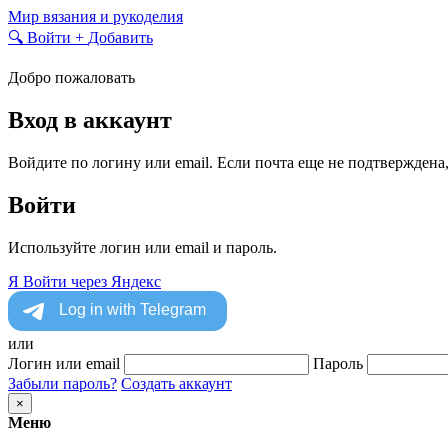
Skip
Мир вязания и рукоделия
to
🔍
Войти
+
Добавить
content
Добро пожаловать
Вход в аккаунт
Войдите по логину или email. Если почта еще не подтверждена
Войти
Используйте логин или email и пароль.
Я
Войти через Яндекс
или
Логин или email
Пароль
Забыли пароль?
Создать аккаунт
×
Меню