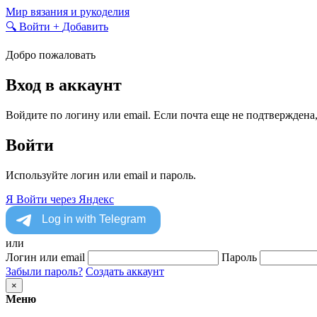
Skip
Мир вязания и рукоделия
to
🔍
Войти
+
Добавить
content
Добро пожаловать
Вход в аккаунт
Войдите по логину или email. Если почта еще не подтверждена
Войти
Используйте логин или email и пароль.
Я
Войти через Яндекс
или
Логин или email
Пароль
Забыли пароль?
Создать аккаунт
×
Меню