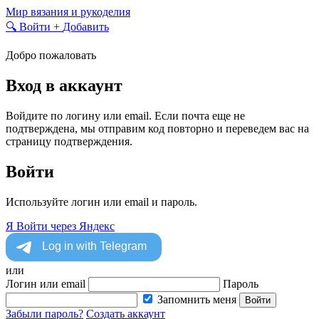
Skip
Мир вязания и рукоделия
to
🔍
Войти
+
Добавить
content
Добро пожаловать
Вход в аккаунт
Войдите по логину или email. Если почта еще не
подтверждена, мы отправим код повторно и переведем вас на
страницу подтверждения.
Войти
Используйте логин или email и пароль.
Я
Войти через Яндекс
или
Логин или email
Пароль
Запомнить меня
Войти
Забыли пароль?
Создать аккаунт