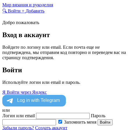
Skip
Мир вязания и рукоделия
to
🔍
Войти
+
Добавить
content
Добро пожаловать
Вход в аккаунт
Войдите по логину или email. Если почта еще не
подтверждена, мы отправим код повторно и переведем вас на
страницу подтверждения.
Войти
Используйте логин или email и пароль.
Я
Войти через Яндекс
или
Логин или email
Пароль
Запомнить меня
Войти
Забыли пароль?
Создать аккаунт