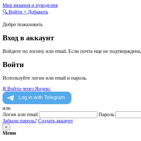
Skip
Мир вязания и рукоделия
to
🔍
Войти
+
Добавить
content
Добро пожаловать
Вход в аккаунт
Войдите по логину или email. Если почта еще не подтверждена
Войти
Используйте логин или email и пароль.
Я
Войти через Яндекс
или
Логин или email
Пароль
Забыли пароль?
Создать аккаунт
×
Меню