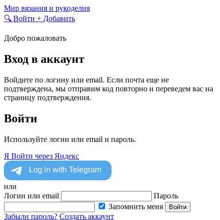
Skip
Мир вязания и рукоделия
to
🔍
Войти
+
Добавить
content
Добро пожаловать
Вход в аккаунт
Войдите по логину или email. Если почта еще не
подтверждена, мы отправим код повторно и переведем вас на
страницу подтверждения.
Войти
Используйте логин или email и пароль.
Я
Войти через Яндекс
или
Логин или email
Пароль
Запомнить меня
Войти
Забыли пароль?
Создать аккаунт