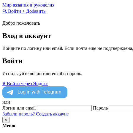
Skip
Мир вязания и рукоделия
to
🔍
Войти
+
Добавить
content
Добро пожаловать
Вход в аккаунт
Войдите по логину или email. Если почта еще не подтверждена
Войти
Используйте логин или email и пароль.
Я
Войти через Яндекс
или
Логин или email
Пароль
Забыли пароль?
Создать аккаунт
×
Меню