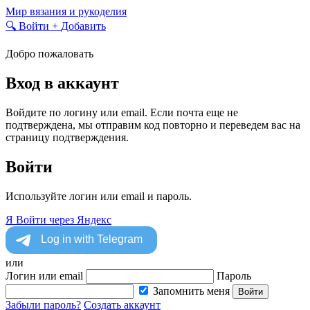
Skip
Мир вязания и рукоделия
to
🔍
Войти
+
Добавить
content
Добро пожаловать
Вход в аккаунт
Войдите по логину или email. Если почта еще не
подтверждена, мы отправим код повторно и переведем вас на
страницу подтверждения.
Войти
Используйте логин или email и пароль.
Я
Войти через Яндекс
или
Логин или email
Пароль
Запомнить меня
Войти
Забыли пароль?
Создать аккаунт