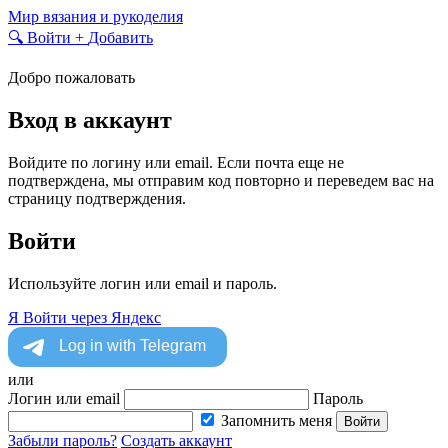
Skip
Мир вязания и рукоделия
to
🔍
Войти
+
Добавить
content
Добро пожаловать
Вход в аккаунт
Войдите по логину или email. Если почта еще не
подтверждена, мы отправим код повторно и переведем вас на
страницу подтверждения.
Войти
Используйте логин или email и пароль.
Я
Войти через Яндекс
или
Логин или email
Пароль
Запомнить меня
Войти
Забыли пароль?
Создать аккаунт