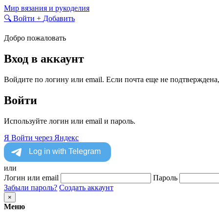
Skip
Мир вязания и рукоделия
to
🔍
Войти
+
Добавить
content
Добро пожаловать
Вход в аккаунт
Войдите по логину или email. Если почта еще не подтверждена
Войти
Используйте логин или email и пароль.
Я
Войти через Яндекс
или
Логин или email
Пароль
Забыли пароль?
Создать аккаунт
×
Меню