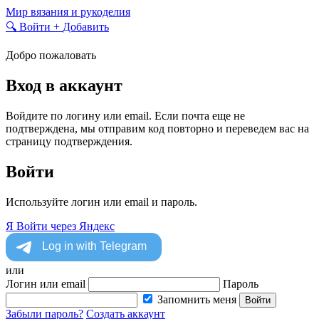
Skip
Мир вязания и рукоделия
to
🔍
Войти
+
Добавить
content
Добро пожаловать
Вход в аккаунт
Войдите по логину или email. Если почта еще не
подтверждена, мы отправим код повторно и переведем вас на
страницу подтверждения.
Войти
Используйте логин или email и пароль.
Я
Войти через Яндекс
или
Логин или email
Пароль
Запомнить меня
Войти
Забыли пароль?
Создать аккаунт