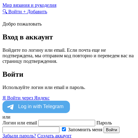
Skip
Мир вязания и рукоделия
to
🔍
Войти
+
Добавить
content
Добро пожаловать
Вход в аккаунт
Войдите по логину или email. Если почта еще не
подтверждена, мы отправим код повторно и переведем вас на
страницу подтверждения.
Войти
Используйте логин или email и пароль.
Я
Войти через Яндекс
или
Логин или email
Пароль
Запомнить меня
Войти
Забыли пароль?
Создать аккаунт