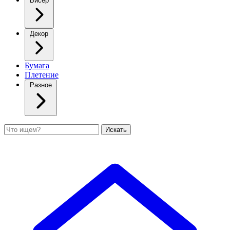
Бисер
Декор
Бумага
Плетение
Разное
Поиск
Искать