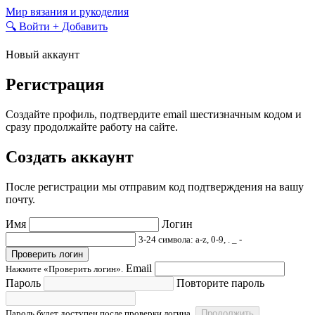
Skip
Мир вязания и рукоделия
to
🔍
Войти
+
Добавить
content
Новый аккаунт
Регистрация
Создайте профиль, подтвердите email шестизначным кодом и
сразу продолжайте работу на сайте.
Создать аккаунт
После регистрации мы отправим код подтверждения на вашу
почту.
Имя
Логин
3-24 символа: a-z, 0-9, . _ -
Проверить логин
Email
Нажмите «Проверить логин».
Пароль
Повторите пароль
Пароль будет доступен после проверки логина.
Продолжить