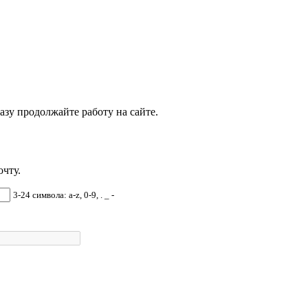
азу продолжайте работу на сайте.
чту.
3-24 символа: a-z, 0-9, . _ -