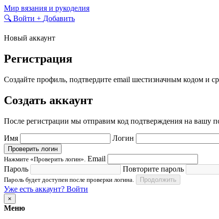
Skip
Мир вязания и рукоделия
to
🔍
Войти
+
Добавить
content
Новый аккаунт
Регистрация
Создайте профиль, подтвердите email шестизначным кодом и ср
Создать аккаунт
После регистрации мы отправим код подтверждения на вашу по
Имя
Логин
Проверить логин
Email
Нажмите «Проверить логин».
Пароль
Повторите пароль
Пароль будет доступен после проверки логина.
Продолжить
Уже есть аккаунт? Войти
×
Меню