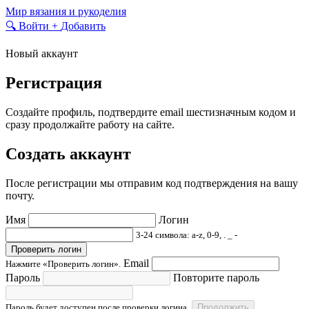
Skip
Мир вязания и рукоделия
to
🔍
Войти
+
Добавить
content
Новый аккаунт
Регистрация
Создайте профиль, подтвердите email шестизначным кодом и
сразу продолжайте работу на сайте.
Создать аккаунт
После регистрации мы отправим код подтверждения на вашу
почту.
Имя
Логин
3-24 символа: a-z, 0-9, . _ -
Проверить логин
Email
Нажмите «Проверить логин».
Пароль
Повторите пароль
Пароль будет доступен после проверки логина.
Продолжить