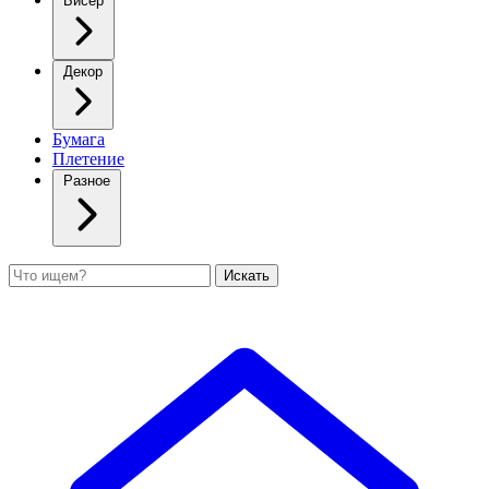
Бисер
Декор
Бумага
Плетение
Разное
Поиск
Искать