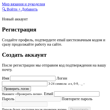
Skip
Мир вязания и рукоделия
to
🔍
Войти
+
Добавить
content
Новый аккаунт
Регистрация
Создайте профиль, подтвердите email шестизначным кодом и
сразу продолжайте работу на сайте.
Создать аккаунт
После регистрации мы отправим код подтверждения на вашу
почту.
Имя
Логин
3-24 символа: a-z, 0-9, . _ -
Проверить логин
Email
Нажмите «Проверить логин».
Пароль
Повторите пароль
Пароль будет доступен после проверки логина.
Продолжить