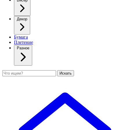
Бисер
Декор
Бумага
Плетение
Разное
Поиск
Искать