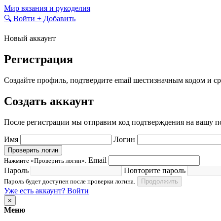
Skip
Мир вязания и рукоделия
to
🔍
Войти
+
Добавить
content
Новый аккаунт
Регистрация
Создайте профиль, подтвердите email шестизначным кодом и ср
Создать аккаунт
После регистрации мы отправим код подтверждения на вашу по
Имя
Логин
Проверить логин
Email
Нажмите «Проверить логин».
Пароль
Повторите пароль
Пароль будет доступен после проверки логина.
Продолжить
Уже есть аккаунт? Войти
×
Меню