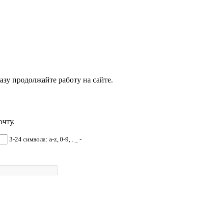
азу продолжайте работу на сайте.
чту.
3-24 символа: a-z, 0-9, . _ -