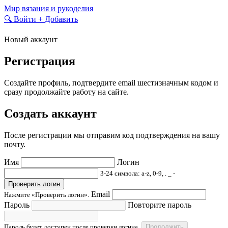
Skip
Мир вязания и рукоделия
to
🔍
Войти
+
Добавить
content
Новый аккаунт
Регистрация
Создайте профиль, подтвердите email шестизначным кодом и
сразу продолжайте работу на сайте.
Создать аккаунт
После регистрации мы отправим код подтверждения на вашу
почту.
Имя
Логин
3-24 символа: a-z, 0-9, . _ -
Проверить логин
Email
Нажмите «Проверить логин».
Пароль
Повторите пароль
Пароль будет доступен после проверки логина.
Продолжить