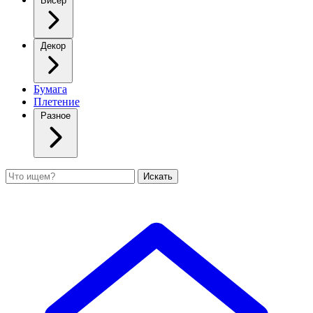
Бисер
Декор
Бумага
Плетение
Разное
Поиск
Искать