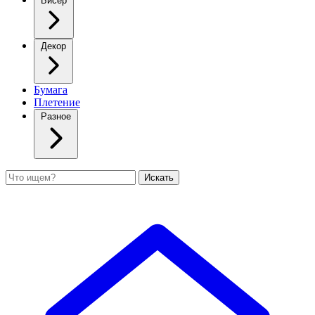
Бисер
Декор
Бумага
Плетение
Разное
Поиск
Искать