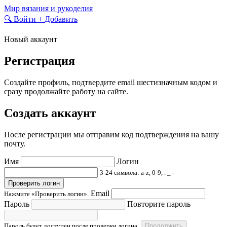
Skip
Мир вязания и рукоделия
to
🔍
Войти
+
Добавить
content
Новый аккаунт
Регистрация
Создайте профиль, подтвердите email шестизначным кодом и
сразу продолжайте работу на сайте.
Создать аккаунт
После регистрации мы отправим код подтверждения на вашу
почту.
Имя
Логин
3-24 символа: a-z, 0-9, . _ -
Проверить логин
Email
Нажмите «Проверить логин».
Пароль
Повторите пароль
Пароль будет доступен после проверки логина.
Продолжить