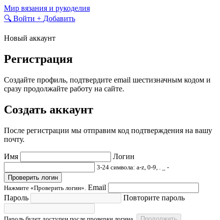
Skip
Мир вязания и рукоделия
to
🔍
Войти
+
Добавить
content
Новый аккаунт
Регистрация
Создайте профиль, подтвердите email шестизначным кодом и
сразу продолжайте работу на сайте.
Создать аккаунт
После регистрации мы отправим код подтверждения на вашу
почту.
Имя
Логин
3-24 символа: a-z, 0-9, . _ -
Проверить логин
Email
Нажмите «Проверить логин».
Пароль
Повторите пароль
Пароль будет доступен после проверки логина.
Продолжить