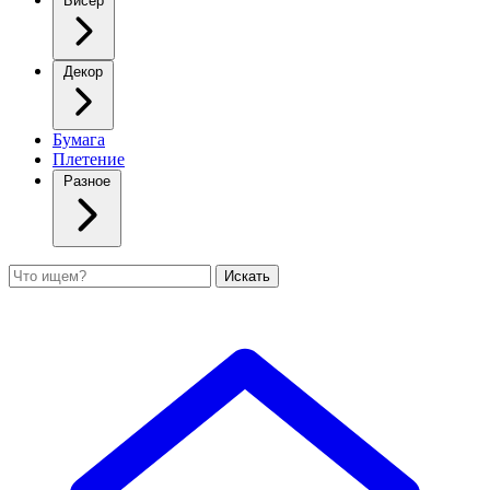
Бисер
Декор
Бумага
Плетение
Разное
Поиск
Искать