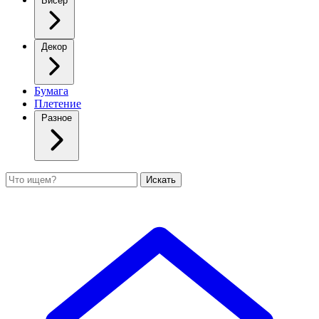
Бисер
Декор
Бумага
Плетение
Разное
Поиск
Искать