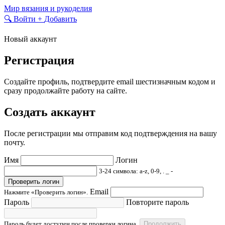
Skip
Мир вязания и рукоделия
to
🔍
Войти
+
Добавить
content
Новый аккаунт
Регистрация
Создайте профиль, подтвердите email шестизначным кодом и
сразу продолжайте работу на сайте.
Создать аккаунт
После регистрации мы отправим код подтверждения на вашу
почту.
Имя
Логин
3-24 символа: a-z, 0-9, . _ -
Проверить логин
Email
Нажмите «Проверить логин».
Пароль
Повторите пароль
Пароль будет доступен после проверки логина.
Продолжить